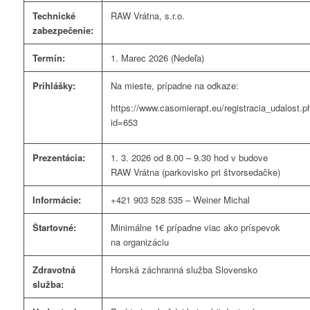
Technické
RAW Vrátna, s.r.o.
zabezpečenie:
Termín:
1. Marec 2026 (Nedeľa)
Prihlášky:
Na mieste, prípadne na odkaze:
https://www.casomierapt.eu/registracia_udalost.p
id=653
Prezentácia:
1. 3. 2026 od 8.00 – 9.30 hod v budove
RAW Vrátna (parkovisko pri štvorsedačke)
Informácie:
+421 903 528 535 – Weiner Michal
Štartovné:
Minimálne 1€ prípadne viac ako príspevok
na organizáciu
Zdravotná
Horská záchranná služba Slovensko
služba: