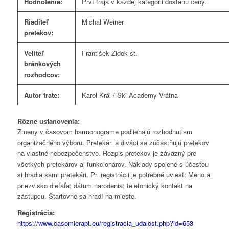
Hodnotenie:
Prví traja v každej kategórii dostanú ceny.
Riaditeľ
Michal Weiner
pretekov:
Veliteľ
František Židek st.
bránkových
rozhodcov:
Autor trate:
Karol Král / Ski Academy Vrátna
Rôzne ustanovenia:
Zmeny v časovom harmonograme podliehajú rozhodnutiam
organizačného výboru. Pretekári a diváci sa zúčastňujú pretekov
na vlastné nebezpečenstvo. Rozpis pretekov je záväzný pre
všetkých pretekárov aj funkcionárov. Náklady spojené s účasťou
si hradia sami pretekári. Pri registrácii je potrebné uviesť: Meno a
priezvisko dieťaťa; dátum narodenia; telefonický kontakt na
zástupcu. Štartovné sa hradí na mieste.
Registrácia:
https://www.casomierapt.eu/registracia_udalost.php?id=653