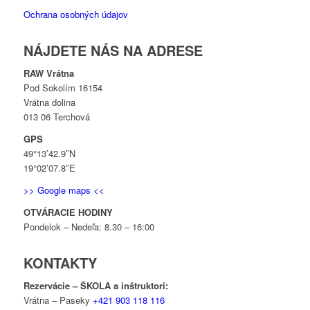
Ochrana osobných údajov
NÁJDETE NÁS NA ADRESE
RAW Vrátna
Pod Sokolím 16154
Vrátna dolina
013 06 Terchová
GPS
49°13’42.9″N
19°02’07.8″E
>> Google maps <<
OTVÁRACIE HODINY
Pondelok – Nedeľa: 8.30 – 16:00
KONTAKTY
Rezervácie –
ŠKO
LA
a
inštr
uktori:
Vrátna – Paseky
+421 903 118 116