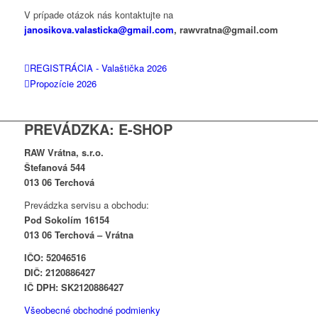
V prípade otázok nás kontaktujte na
janosikova.valasticka@gmail.com
, rawvratna@gmail.com
REGISTRÁCIA - Valaštička 2026
Propozície 2026
PREVÁDZKA: E-SHOP
RAW Vrátna, s.r.o.
Štefanová 544
013 06 Terchová
Prevádzka servisu a obchodu:
Pod Sokolím 16154
013 06 Terchová – Vrátna
IČO: 52046516
DIČ: 2120886427
IČ DPH: SK2120886427
Všeobecné obchodné podmienky