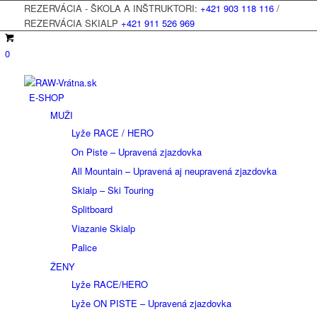
REZERVÁCIA - ŠKOLA A INŠTRUKTORI:
+421 903 118 116
/
REZERVÁCIA SKIALP
+421 911 526 969
0
E-SHOP
MUŽI
Lyže RACE / HERO
On Piste – Upravená zjazdovka
All Mountain – Upravená aj neupravená zjazdovka
Skialp – Ski Touring
Splitboard
Viazanie Skialp
Palice
ŽENY
Lyže RACE/HERO
Lyže ON PISTE – Upravená zjazdovka